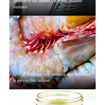
ampliaron los límites del conocimiento
humano
Sofía Carvajal
Hace 6 días
Los 10 animales con sentidos que redefinen
la percepción animal
Grace O’Connor
Hace 7 días