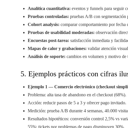
Analítica cuantitativa:
eventos y funnels para seguir 
Pruebas controladas:
pruebas A/B con segmentación po
Cohort analysis:
comparar comportamiento por fecha de
Pruebas de usabilidad moderadas:
observación direct
Encuestas post-tarea:
satisfacción inmediata y facilida
Mapas de calor y grabaciones:
validar atención visual
Análisis de soporte:
cambios en volumen y motivo de ti
5. Ejemplos prácticos con cifras ilu
Ejemplo 1 — Comercio electrónico (checkout simpli
Problema: alta tasa de abandono en el checkout (68%).
Acción: reducir pasos de 5 a 3 y ofrecer pago invitado.
Medición: prueba A/B durante 4 semanas, 40.000 visitas
Resultados hipotéticos: conversión control 2,5% vs var
55%; tickets por problemas de pago disminuyen 30%.