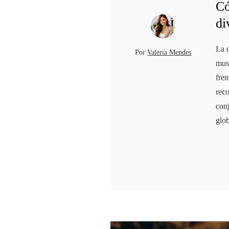
Có
di
La 
Por
Valeria Mendes
musi
fren
reco
con
glob