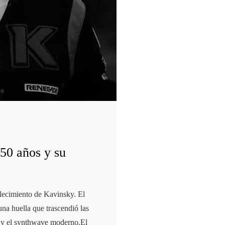
 50 años y su
llecimiento de Kavinsky. El
una huella que trascendió las
ine y el synthwave moderno.El