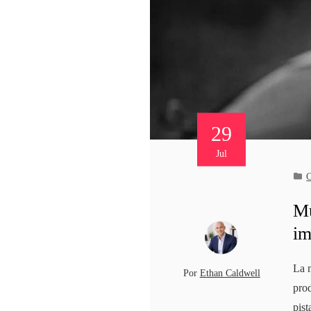
29
Jul
C
Mu
im
La m
Por
Ethan Caldwell
prod
pist