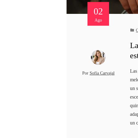
02
Ago
C
La
es
Las 
Por
Sofía Carvajal
melo
un s
esce
quin
ada
un 