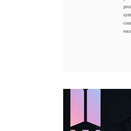
prod
synt
con
enc