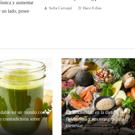
nómica y aumentar
Sofía Carvajal
Hace 6 días
r un lado, posee
dable en un mundo con
La flexibilidad en la dieta
 contradictoria sobre
flexitariana y sus ventajas para el
bienestar