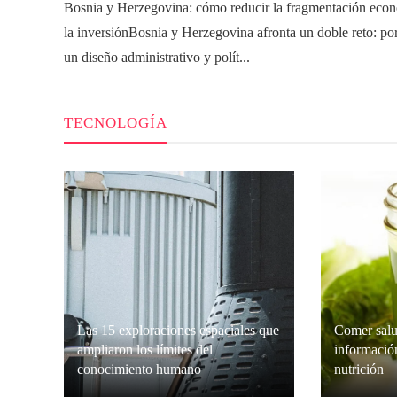
Bosnia y Herzegovina: cómo reducir la fragmentación eco
la inversiónBosnia y Herzegovina afronta un doble reto: po
un diseño administrativo y polít...
TECNOLOGÍA
Las 15 exploraciones espaciales que
Comer salu
ampliaron los límites del
información
conocimiento humano
nutrición