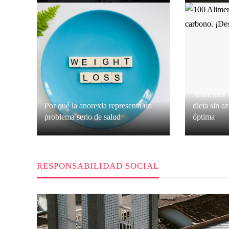
Sofía Carvajal
Hace 3 días
Grace O’
Alimentos
Por qué la anorexia representa un
dieta sin a
problema serio de salud
óptima
Isabella Nguyen
Hace 2 semanas
Grace O’
RESPONSABILIDAD SOCIAL