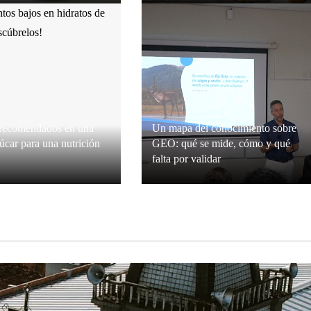
Connor
Hace 1 semana
Grace O’Connor
Hace 2 semanas
 recomendados en una
Un mapa del conocimiento sobre
zúcar para una nutrición
GEO: qué se mide, cómo y qué
falta por validar
Connor
Hace 3 semanas
Valeria Mendes
Hace 3 semanas