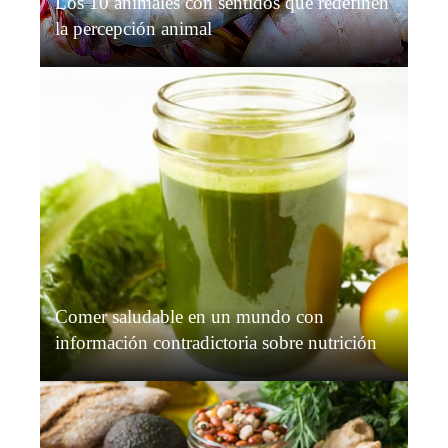
Los 10 animales con sentidos que redefinen
la percepción animal
Grace O’Connor
Hace 6 días
Comer saludable en un mundo con
información contradictoria sobre nutrición
Grace O’Connor
Hace 2 semanas