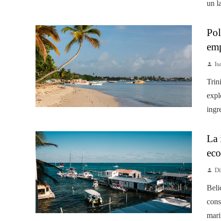
un l
Pol
emp
Is
Trin
expl
ingr
La 
eco
Di
Beli
cons
mari