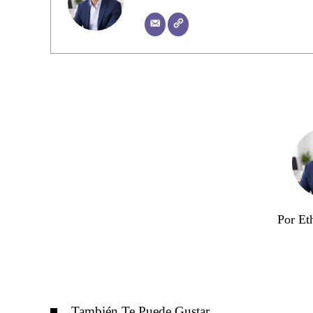
Por Et
También Te Puede Gustar