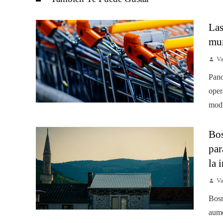
Las
mun
Va
Pano
oper
modi
Bos
par
la 
Va
Bosn
aume