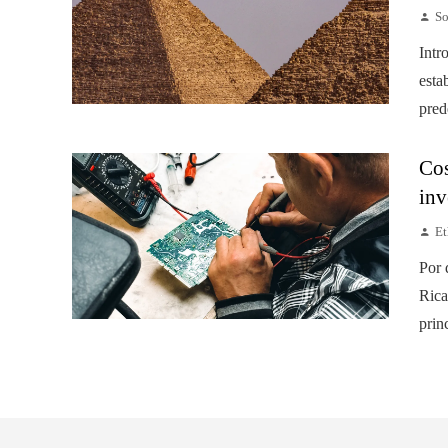
So
Intr
esta
pred
Cos
inv
Et
Por 
Rica
prin