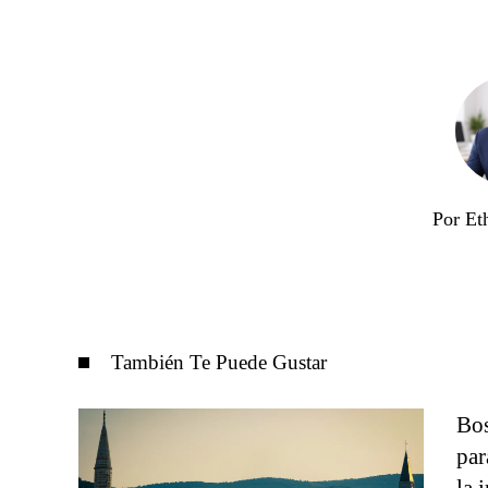
Por Et
También Te Puede Gustar
Bos
par
la 