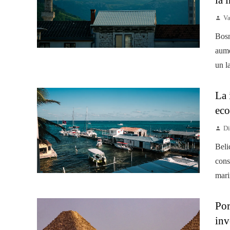
Va
Bosn
aume
un l
La 
eco
Di
Beli
cons
mari
Por
inv