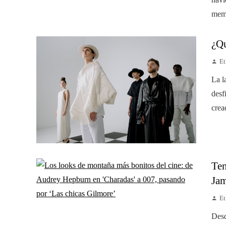
memo
¿Qu
Et
La l
desf
crea
Ten
Ja
Et
Desd