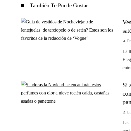
También Te Puede Gustar
Ves
sat
Et
La l
Eleg
entr
Si 
con
pan
Et
Las 
navi