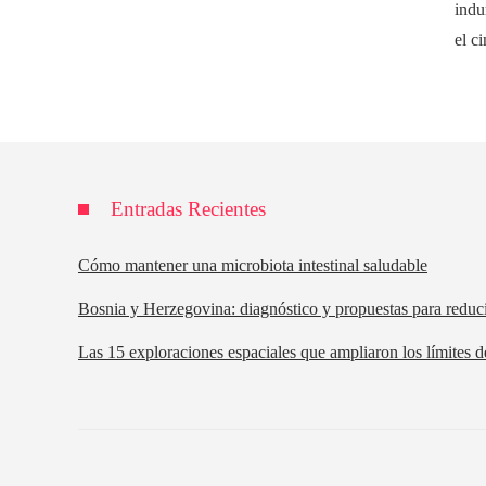
indu
el c
Entradas Recientes
Cómo mantener una microbiota intestinal saludable
Bosnia y Herzegovina: diagnóstico y propuestas para reduc
Las 15 exploraciones espaciales que ampliaron los límites