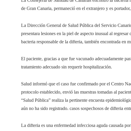
La Consejería de Sanidad de Canarias encontró la bacteria r
de Gran Canaria, permaneció en el extranjero y es portador,
La Dirección General de Salud Pública del Servicio Canario
presentara lesiones en la piel de aspecto inusual al regresar
bacteria responsable de la difteria, también encontrada en m
El paciente, gracias a que fue vacunado adecuadamente para
tratamiento adecuado sin requerir hospitalización.
Salud informó que el caso fue confirmado por el Centro Na
protocolo establecido, envió las muestras tomadas al pacien
“Salud Pública” realiza la pertinente encuesta epidemiológi
aún no ha sido registrado. casos sospechosos de difteria entr
La difteria es una enfermedad infecciosa aguda causada por l