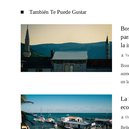
También Te Puede Gustar
Bos
par
la 
Va
Bosn
aume
un l
La 
eco
Di
Beli