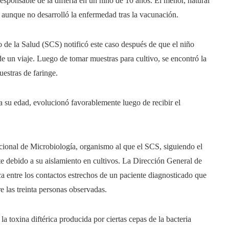
esponsable de la difteria en un niño de 10 años. El menor, natural
 aunque no desarrolló la enfermedad tras la vacunación.
 de la Salud (SCS) notificó este caso después de que el niño
 de un viaje. Luego de tomar muestras para cultivo, se encontró la
uestras de faringe.
 su edad, evolucionó favorablemente luego de recibir el
cional de Microbiología, organismo al que el SCS, siguiendo el
te debido a su aislamiento en cultivos. La Dirección General de
ca entre los contactos estrechos de un paciente diagnosticado que
e las treinta personas observadas.
a toxina diftérica producida por ciertas cepas de la bacteria