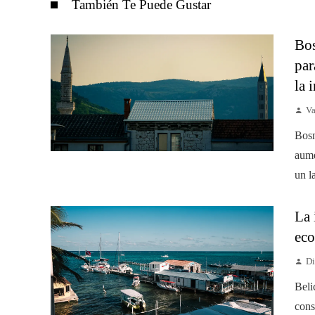
También Te Puede Gustar
Bos
par
la 
Va
Bosn
aume
un l
La 
eco
Di
Beli
cons