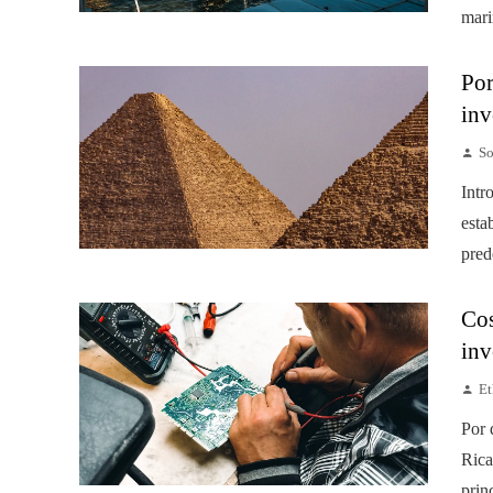
mari
Por
inv
So
Intr
esta
pred
Cos
inv
Et
Por 
Rica
prin