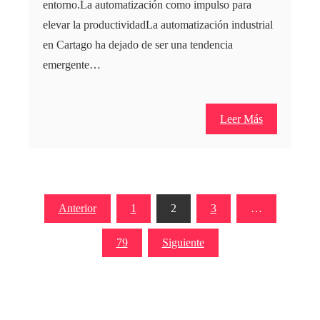
entorno.La automatización como impulso para
elevar la productividadLa automatización industrial
en Cartago ha dejado de ser una tendencia
emergente…
Leer Más
Paginación
Anterior
1
2
3
…
de
79
Siguiente
entradas