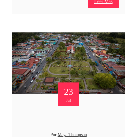
Leer Más
23
Jul
Por
Maya Thompson