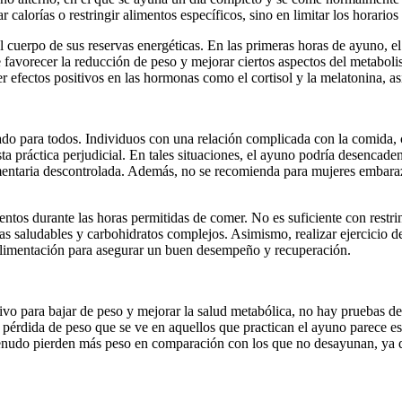
ar calorías o restringir alimentos específicos, sino en limitar los horari
l cuerpo de sus reservas energéticas. En las primeras horas de ayuno, 
orecer la reducción de peso y mejorar ciertos aspectos del metabolismo,
 efectos positivos en las hormonas como el cortisol y la melatonina, as
ado para todos. Individuos con una relación complicada con la comida, 
ta práctica perjudicial. En tales situaciones, el ayuno podría desencad
mentaria descontrolada. Además, no se recomienda para mujeres embaraza
entos durante las horas permitidas de comer. No es suficiente con restri
asas saludables y carbohidratos complejos. Asimismo, realizar ejercicio
 alimentación para asegurar un buen desempeño y recuperación.
vo para bajar de peso y mejorar la salud metabólica, no hay pruebas def
 la pérdida de peso que se ve en aquellos que practican el ayuno parece e
menudo pierden más peso en comparación con los que no desayunan, ya q