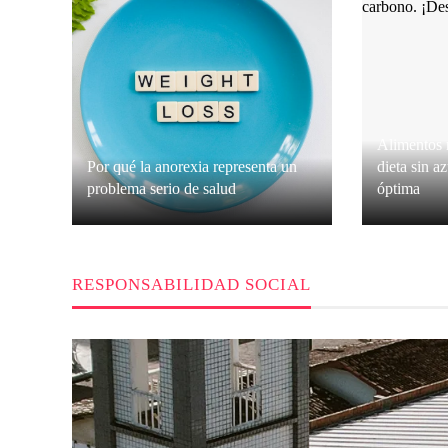
Alimentos
Por qué la anorexia representa un
dieta sin a
problema serio de salud
óptima
Isabella Nguyen
Hace 2 semanas
Grace O’
RESPONSABILIDAD SOCIAL