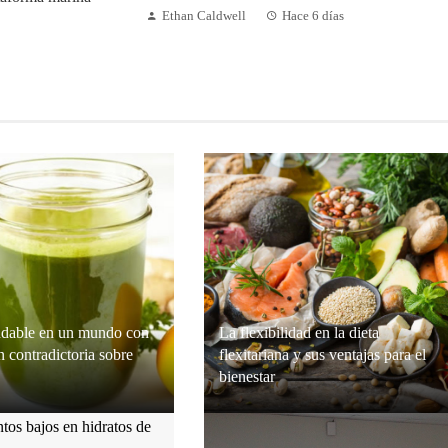
Ethan Caldwell
Hace 6 días
dable en un mundo con
La flexibilidad en la dieta
 contradictoria sobre
flexitariana y sus ventajas para el
bienestar
Connor
Hace 1 semana
Grace O’Connor
Hace 2 semanas