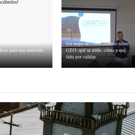
 recomendados en una
Un mapa del conocimiento sobre
zúcar para una nutrición
GEO: qué se mide, cómo y qué
falta por validar
Connor
Hace 3 semanas
Valeria Mendes
Hace 3 semanas