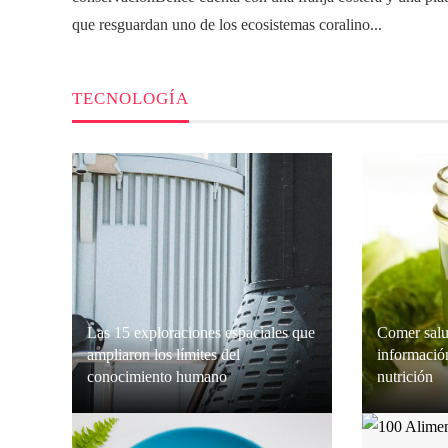
que resguardan uno de los ecosistemas coralino...
TECNOLOGÍA
Las 15 exploraciones espaciales que
Comer salu
ampliaron los límites del
información
conocimiento humano
nutrición
Sofía Carvajal
Hace 2 días
Grace O’