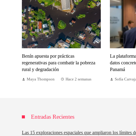
Benín apuesta por prácticas
La plataforma
regenerativas para combatir la pobreza
datos concre
rural y degradación
Panamá
Maya Thompson
Hace 2 semanas
Sofía Carvaj
Entradas Recientes
Las 15 exploraciones espaciales que ampliaron los límites